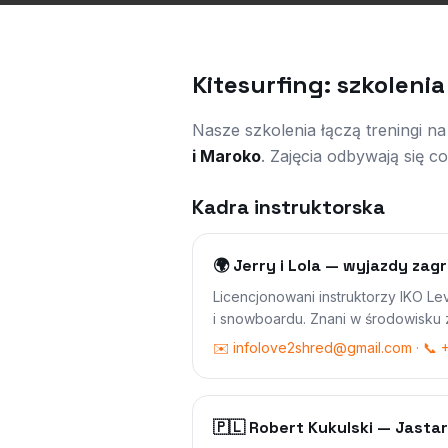
Kitesurfing: szkoleni
Nasze szkolenia łączą treningi 
i Maroko
. Zajęcia odbywają się c
Kadra instruktorska
🌍 Jerry i Lola — wyjazdy za
Licencjonowani instruktorzy IKO L
i snowboardu. Znani w środowisku 
✉️ infolove2shred@gmail.com · 📞
🇵🇱 Robert Kukulski — Jastar