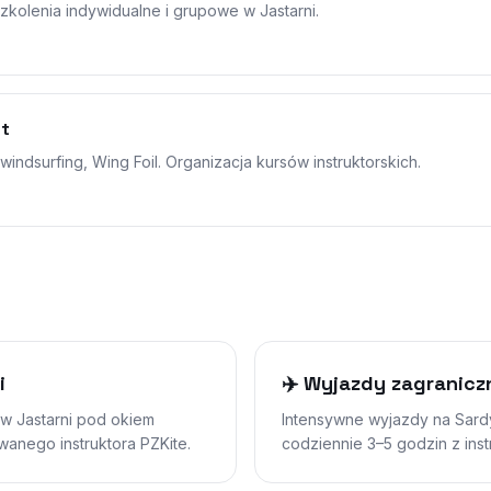
Szkolenia indywidualne i grupowe w Jastarni.
nt
indsurfing, Wing Foil. Organizacja kursów instruktorskich.
i
✈️ Wyjazdy zagranicz
 w Jastarni pod okiem
Intensywne wyjazdy na Sardy
anego instruktora PZKite.
codziennie 3–5 godzin z instr