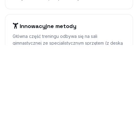
🏋️ Innowacyjne metody
Główna część treningu odbywa się na sali
gimnastycznej ze specjalistycznym sprzętem (z deską
przypiętą do nóg). Skupiamy się na technice,
koordynacji i kondycji.
🚌 Wyjazdy weekendowo–szkoleniowe
Intensywne wyjazdy weekendowe dla początkujących
i zaawansowanych, przygotowanie do zawodów oraz
szkolenia freestylowe.
🏕️ Obozy snowboardowe