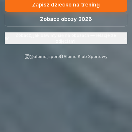
Zapisz dziecko na trening
Zobacz obozy 2026
Zobacz, jak bawimy się na obozach — relacje ze
📸
zdjęciami
@alpino_sport
Alpino Klub Sportowy