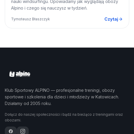
nauki windsurfingu. Opowiadamy jak wyglądają obozy
Alpino i czego się nauczysz w tydzień.
Czytaj
Tymoteusz Błaszczyk
Klub Sportowy ALPINO — profesjonalne treningi, obozy
sportowe i szkolenia dla dzieci i młodzieży w Katowicach.
Działamy od 2005 roku.
Dołącz do naszej społeczności i bądź na bieżąco z treningami oraz
obozami.