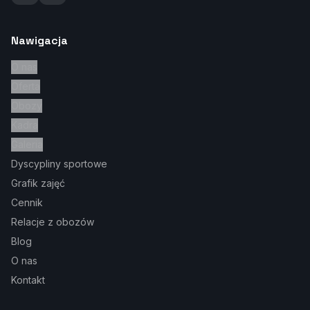
Nawigacja
O nas
Oferta
Obozy
Kadra
Galeria
Dyscypliny sportowe
Grafik zajęć
Cennik
Relacje z obozów
Blog
O nas
Kontakt