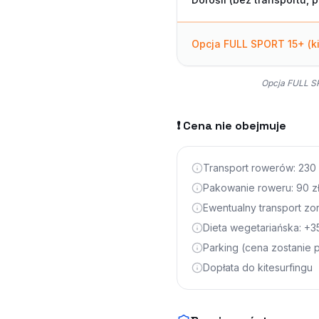
Opcja FULL SPORT 15+ (ki
Opcja FULL SP
❗ Cena nie obejmuje
Transport rowerów: 230 z
Pakowanie roweru: 90 zł
Ewentualny transport zo
Dieta wegetariańska: +35
Parking (cena zostanie 
Dopłata do kitesurfingu