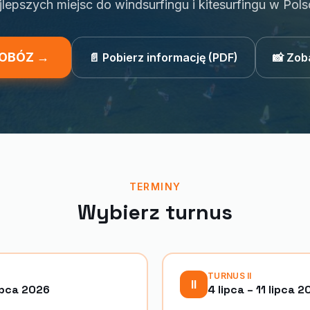
jlepszych miejsc do windsurfingu i kitesurfingu w Pols
 OBÓZ →
📄 Pobierz informację (PDF)
📸 Zob
TERMINY
Wybierz turnus
TURNUS
II
II
ipca 2026
4 lipca – 11 lipca 