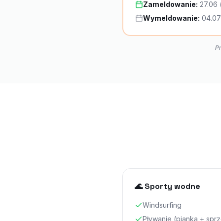
Zameldowanie:
27.06 
Wymeldowanie:
04.07
Pr
🌊 Sporty wodne
Windsurfing
Pływanie (pianka + sprz