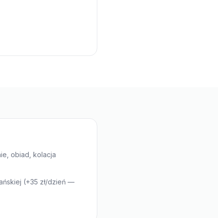
nie, obiad, kolacja
ańskiej (+35 zł/dzień —