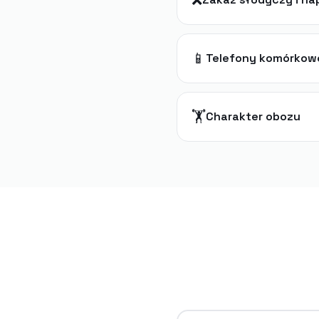
❌
📱
Telefony komórkow
🏋️
Charakter obozu