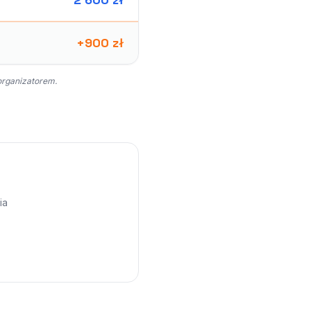
+900 zł
organizatorem.
ia