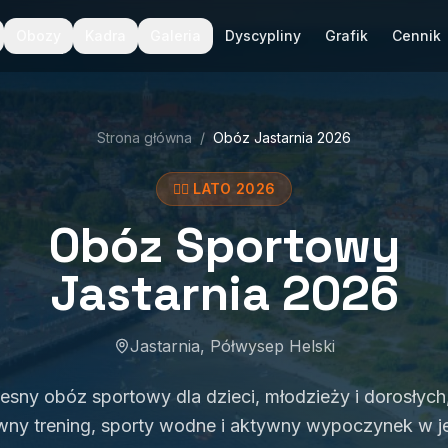
Obozy
Kadra
Galeria
Dyscypliny
Grafik
Cennik
Strona główna
/
Obóz Jastarnia 2026
🏄‍♂️ LATO 2026
Obóz Sportowy
Jastarnia 2026
Jastarnia, Półwysep Helski
ny obóz sportowy dla dzieci, młodzieży i dorosłych
wny trening, sporty wodne i aktywny wypoczynek w 