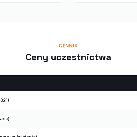
CENNIK
Ceny uczestnictwa
2021)
arsi)
 pełne wyżywienie)