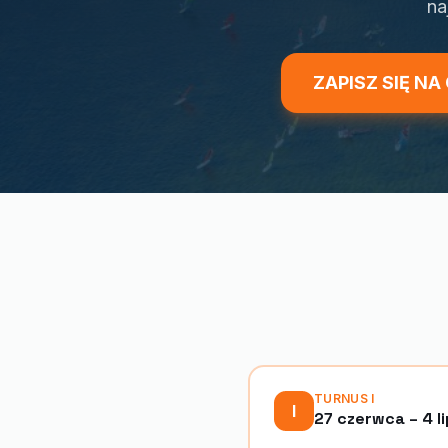
na
ZAPISZ SIĘ NA
TURNUS
I
I
27 czerwca – 4 l